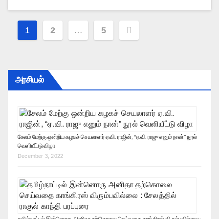
Posts
1
2
…
5
navigation
அரசியல்
சேலம் மேற்கு ஒன்றிய கழகச் செயலாளர் ஏ.வி. ராஜின், “ஏ.வி. ராஜு எனும் நான்” நூல்
வெளியீட்டு விழா
December 3, 2022
தமிழ்நாட்டில் இன்னொரு அனிதா தற்கொலை செய்வதை காங்கிரஸ் விரும்பவில்லை :