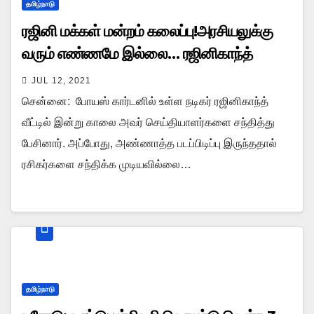
தமிழ்நாடு
ரஜினி மக்கள் மன்றம் கலைப்பு!அரசியலுக்கு
வரும் எண்ணமே இல்லை… ரஜினிகாந்த்
JUL 12, 2021
சென்னை: போயஸ் கார்டனில் உள்ள நடிகர் ரஜினிகாந்த்
வீட்டில் இன்று காலை அவர் செய்தியாளர்களை சந்தித்து
பேசினார். அப்போது, அண்ணாத்த படப்பிடிப்பு இருந்ததால்
ரசிகர்களை சந்திக்க முடியவில்லை…
தமிழ்நாடு