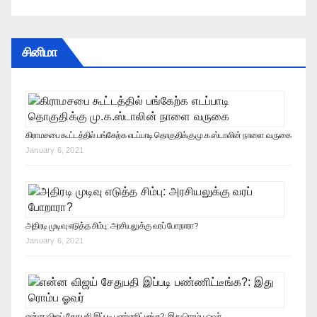
சினிமா
கிராமசபை கூட்டத்தில் பங்கேற்க எடப்பாடி தொகுதிக்கு மு.க.ஸ்டாலின் நாளை வருகை
January 6, 2021
அதிரடி முடிவு எடுத்த சிம்பு: அரசியலுக்கு வரப் போறாரா?
January 6, 2021
என்ன விஜய் சேதுபதி இப்படி பண்ணிட்டீங்க?: இது ரொம்ப ஓவர்