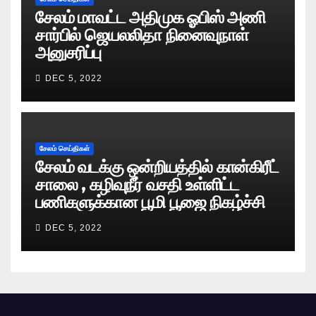
சேலம் மாவட்ட அதிமுக ஓபிஸ் அணி
சார்பில் ஜெயலலிதா நினைவுநாள்
அனுசரிப்பு
DEC 5, 2022
சேலம் செய்திகள்
சேலம் வடக்கு ஒன்றியத்தில் கான்கிரீட்
சாலை , கழிவுநீர் வசதி உள்ளிட்ட
பணிகளுக்கான பூமி பூஜை நிகழ்ச்சி
DEC 5, 2022