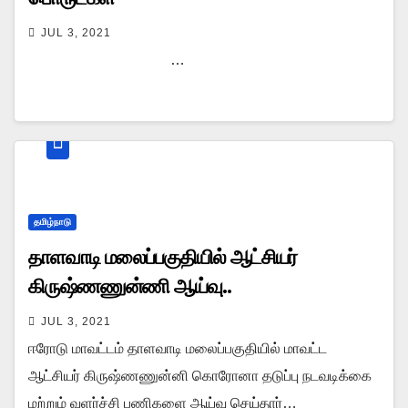
JUL 3, 2021
…
தமிழ்நாடு
தாளவாடி மலைப்பகுதியில் ஆட்சியர்
கிருஷ்ணணுன்ணி ஆய்வு..
JUL 3, 2021
ஈரோடு மாவட்டம் தாளவாடி மலைப்பகுதியில் மாவட்ட
ஆட்சியர் கிருஷ்ணணுன்னி கொரோனா தடுப்பு நடவடிக்கை
மற்றும் வளர்ச்சி பணிகளை ஆய்வு செய்தார்…