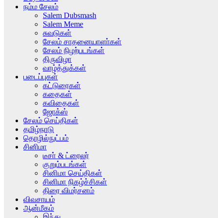
நம்ம சேலம்
Salem Dubsmash
Salem Meme
சுவடுகள்
சேலம் சாதனையாளா்கள்
சேலம் நிழற்படங்கள்
திருவிழா
வாழ்த்துக்கள்
படைப்புகள்
கட்டுரைகள்
கதைகள்
கவிதைகள்
ஜோக்ஸ்
சேலம் செய்திகள்
தமிழ்நாடு
தொழில்நுட்பம்
சினிமா
டீசா் & ட்ரைலர்
குறும்படங்கள்
சினிமா செய்திகள்
சினிமா நிகழ்ச்சிகள்
திரை விமர்சனம்
விவசாயம்
ஆன்மீகம்
இந்து