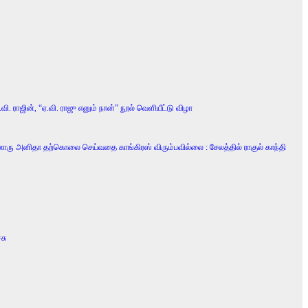
ி. ராஜின், “ஏ.வி. ராஜு எனும் நான்” நூல் வெளியீட்டு விழா
னொரு அனிதா தற்கொலை செய்வதை காங்கிரஸ் விரும்பவில்லை : சேலத்தில் ராகுல் காந்தி
சு