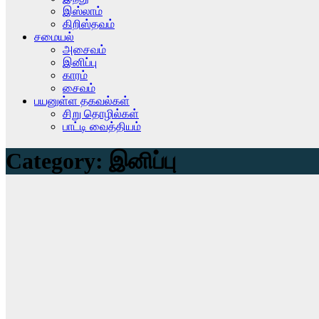
இஸ்லாம்
கிறிஸ்தவம்
சமையல்
அசைவம்
இனிப்பு
காரம்
சைவம்
பயனுள்ள தகவல்கள்
சிறு தொழில்கள்
பாட்டி வைத்தியம்
Category:
இனிப்பு