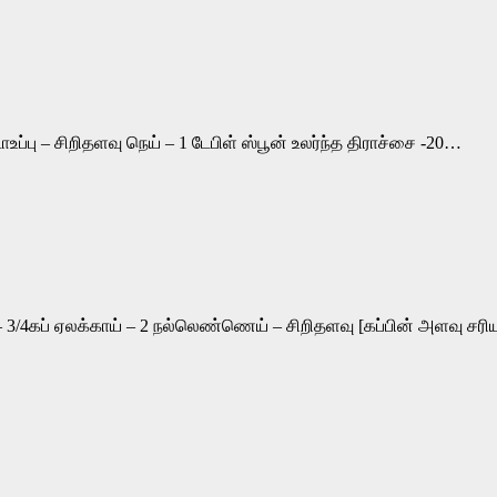
ு – சிறிதளவு நெய் – 1 டேபிள் ஸ்பூன் உலர்ந்த திராச்சை -20…
– 3/4கப் ஏலக்காய் – 2 நல்லெண்ணெய் – சிறிதளவு [கப்பின் அளவு ச