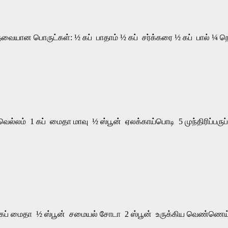
தேவையான பொருட்கள்: ½ கப் பாதாம் ½ கப் சர்க்கரை ½ கப் பால் ¼ ந
ல்லம் 1 கப் மைதா மாவு ½ ஸ்பூன் ஏலக்காய்பொடி 5 முந்திரிப்பருப
½ கப் மைதா ½ ஸ்பூன் சமையல் சோடா 2 ஸ்பூன் உருக்கிய வெண்ணெய்