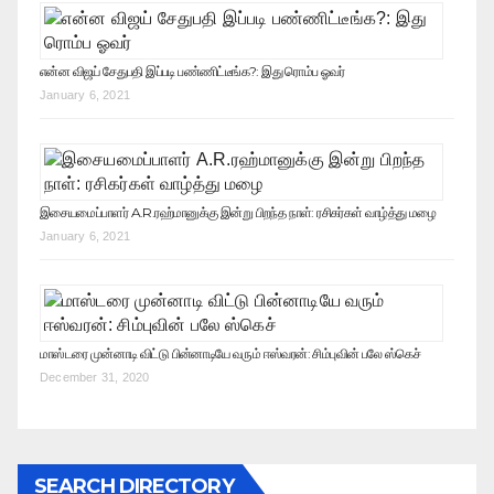
என்ன விஜய் சேதுபதி இப்படி பண்ணிட்டீங்க?: இது ரொம்ப ஓவர்
January 6, 2021
இசையமைப்பாளர் A.R.ரஹ்மானுக்கு இன்று பிறந்த நாள்: ரசிகர்கள் வாழ்த்து மழை
January 6, 2021
மாஸ்டரை முன்னாடி விட்டு பின்னாடியே வரும் ஈஸ்வரன்: சிம்புவின் பலே ஸ்கெச்
December 31, 2020
SEARCH DIRECTORY