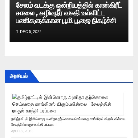
சேலம் வடக்கு ஒன்றியத்தில் கான்கிரீட்
சாலை , கழிவுநீர் வசதி உள்ளிட்ட
பணிகளுக்கான பூமி பூஜை நிகழ்ச்சி
DEC 5, 2022
அரசியல்
தமிழ்நாட்டில் இன்னொரு அனிதா தற்கொலை செய்வதை காங்கிரஸ் விரும்பவில்லை :
சேலத்தில் ராகுல் காந்தி பரப்புரை
April 13, 2019