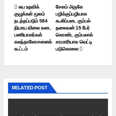
Post
சுய உதவிக்
சேலம் அருகே
குழுக்கள் மூலம்
பழிக்குப்பழியாக
navigation
நடத்தப்படும் 584
கூலிப்படை கும்பல்
நியாய விலை கடை
தலைவன் 15 பேர்
பணியாளர்கள்
கொண்ட கும்பலால்
கலந்தாலோசனைக்
சரமாரியாக வெட்டி
கூட்டம்
படுகொலை
RELATED POST