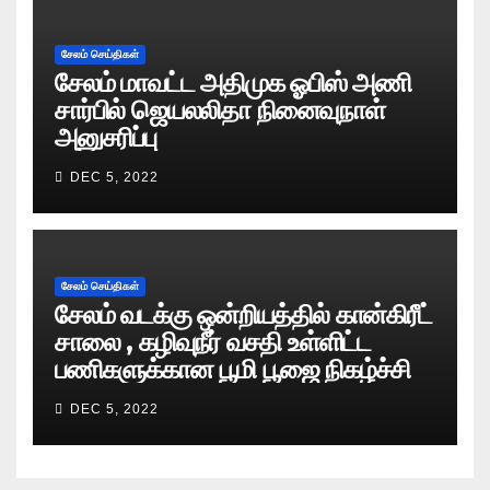
சேலம் செய்திகள்
சேலம் மாவட்ட அதிமுக ஓபிஸ் அணி
சார்பில் ஜெயலலிதா நினைவுநாள்
அனுசரிப்பு
DEC 5, 2022
சேலம் செய்திகள்
சேலம் வடக்கு ஒன்றியத்தில் கான்கிரீட்
சாலை , கழிவுநீர் வசதி உள்ளிட்ட
பணிகளுக்கான பூமி பூஜை நிகழ்ச்சி
DEC 5, 2022