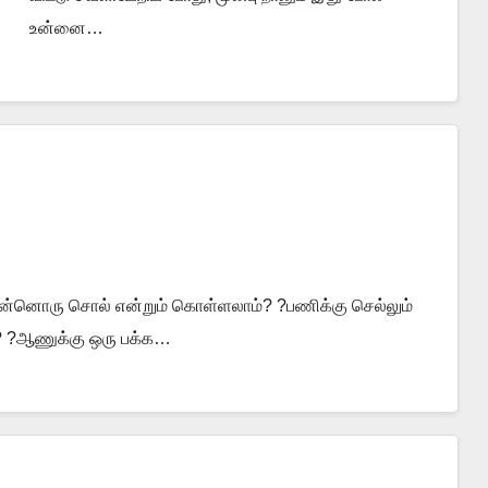
உன்னை…
இன்னொரு சொல் என்றும் கொள்ளலாம்? ?பணிக்கு செல்லும்
்? ?ஆணுக்கு ஒரு பக்க…