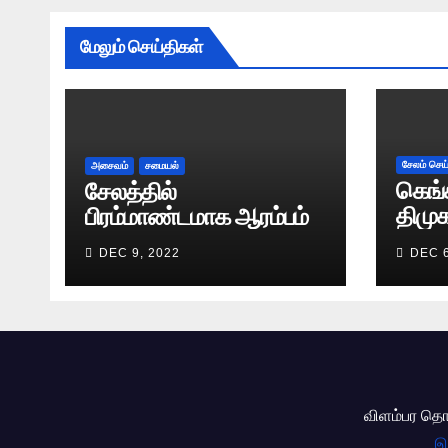
மேலும் செய்திகள்
சேலம் செய
அசைவம்
சமையல்
கெங்க
சேலத்தில்
திமுக
பிரம்மாண்டமாக ஆரம்பம்
சிலை
DEC 9, 2022
DEC 6
அணிவ
விளம்பர தொ
இ