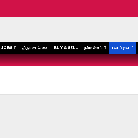
JOBS
திருமண சேவை
BUY & SELL
நம்ம சேலம்
படைப்புகள்