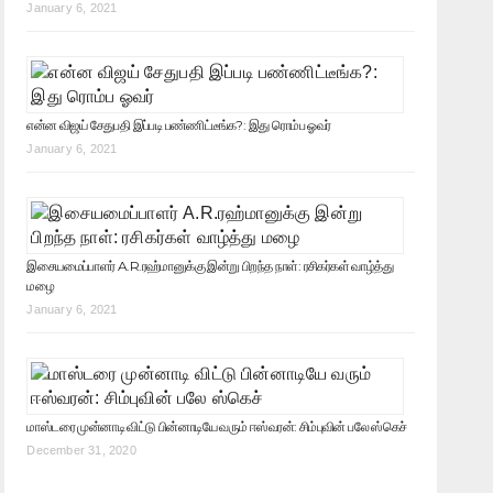
January 6, 2021
என்ன விஜய் சேதுபதி இப்படி பண்ணிட்டீங்க?: இது ரொம்ப ஓவர்
January 6, 2021
இசையமைப்பாளர் A.R.ரஹ்மானுக்கு இன்று பிறந்த நாள்: ரசிகர்கள் வாழ்த்து
மழை
January 6, 2021
மாஸ்டரை முன்னாடி விட்டு பின்னாடியே வரும் ஈஸ்வரன்: சிம்புவின் பலே ஸ்கெச்
December 31, 2020