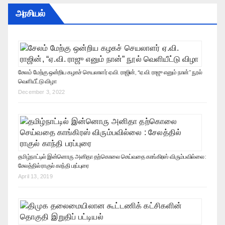
அரசியல்
சேலம் மேற்கு ஒன்றிய கழகச் செயலாளர் ஏ.வி. ராஜின், “ஏ.வி. ராஜு எனும் நான்” நூல்
வெளியீட்டு விழா
December 3, 2022
தமிழ்நாட்டில் இன்னொரு அனிதா தற்கொலை செய்வதை காங்கிரஸ் விரும்பவில்லை :
சேலத்தில் ராகுல் காந்தி பரப்புரை
April 13, 2019