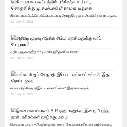
கிராமசபை கூட்டத்தில் பங்கேற்க எடப்பாடி தொகுதிக்கு மு.க.ஸ்டாலின் நாளை வருகை
January 6, 2021
அதிரடி முடிவு எடுத்த சிம்பு: அரசியலுக்கு வரப் போறாரா?
January 6, 2021
என்ன விஜய் சேதுபதி இப்படி பண்ணிட்டீங்க?: இது ரொம்ப ஓவர்
January 6, 2021
இசையமைப்பாளர் A.R.ரஹ்மானுக்கு இன்று பிறந்த நாள்: ரசிகர்கள் வாழ்த்து மழை