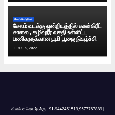
சேலம் செய்திகள்
சேலம் வடக்கு ஒன்றியத்தில் கான்கிரீட்
சாலை , கழிவுநீர் வசதி உள்ளிட்ட
பணிகளுக்கான பூமி பூஜை நிகழ்ச்சி
DEC 5, 2022
விளம்பர தொடர்புக்கு +91-9442451513,9677767889 |