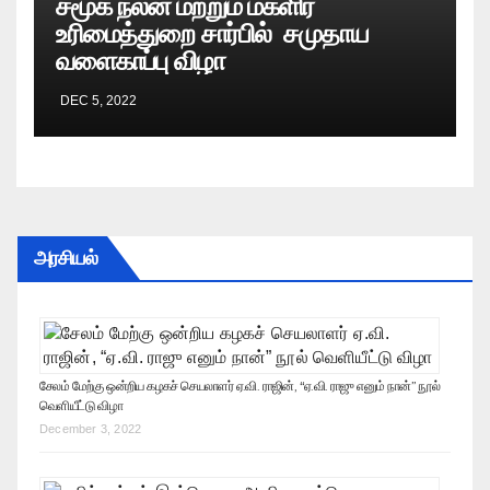
சமூக நலன் மற்றும் மகளிர்
உரிமைத்துறை சார்பில் சமுதாய
வளைகாப்பு விழா
DEC 5, 2022
அரசியல்
சேலம் மேற்கு ஒன்றிய கழகச் செயலாளர் ஏ.வி. ராஜின், “ஏ.வி. ராஜு எனும் நான்” நூல்
வெளியீட்டு விழா
December 3, 2022