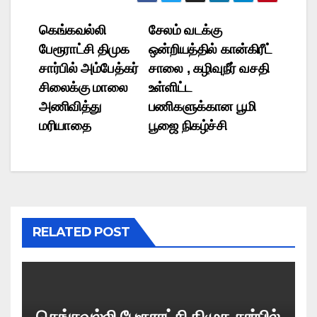
Post
கெங்கவல்லி
சேலம் வடக்கு
பேரூராட்சி திமுக
ஒன்றியத்தில் கான்கிரீட்
navigation
சார்பில் அம்பேத்கர்
சாலை , கழிவுநீர் வசதி
சிலைக்கு மாலை
உள்ளிட்ட
அணிவித்து
பணிகளுக்கான பூமி
மரியாதை
பூஜை நிகழ்ச்சி
RELATED POST
கெங்கவல்லி பேரூராட்சி திமுக சார்பில்