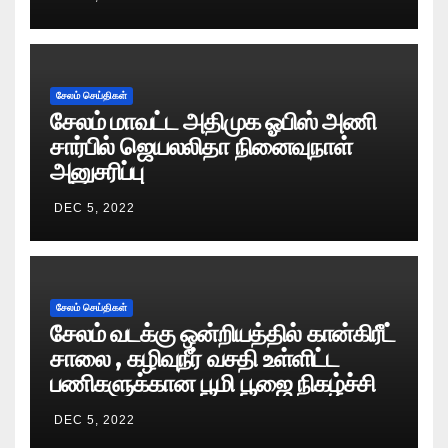
சேலம் செய்திகள்
சேலம் மாவட்ட அதிமுக ஓபிஸ் அணி
சார்பில் ஜெயலலிதா நினைவுநாள்
அனுசரிப்பு
DEC 5, 2022
சேலம் செய்திகள்
சேலம் வடக்கு ஒன்றியத்தில் கான்கிரீட்
சாலை , கழிவுநீர் வசதி உள்ளிட்ட
பணிகளுக்கான பூமி பூஜை நிகழ்ச்சி
DEC 5, 2022