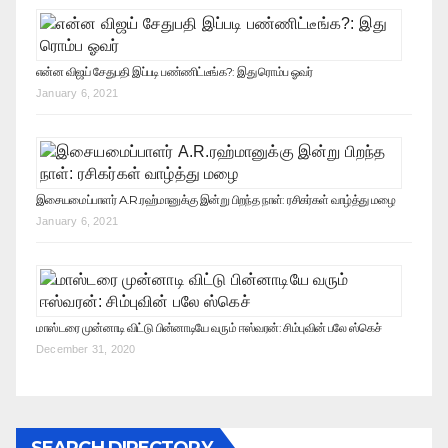
என்ன விஜய் சேதுபதி இப்படி பண்ணிட்டீங்க?: இது ரொம்ப ஓவர்
January 6, 2021
இசையமைப்பாளர் A.R.ரஹ்மானுக்கு இன்று பிறந்த நாள்: ரசிகர்கள் வாழ்த்து மழை
January 6, 2021
மாஸ்டரை முன்னாடி விட்டு பின்னாடியே வரும் ஈஸ்வரன்: சிம்புவின் பலே ஸ்கெச்
December 31, 2020