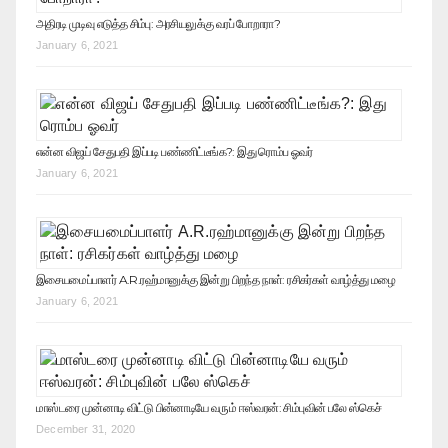
அதிரடி முடிவு எடுத்த சிம்பு: அரசியலுக்கு வரப் போறாரா?
January 6, 2021
என்ன விஜய் சேதுபதி இப்படி பண்ணிட்டீங்க?: இது ரொம்ப ஓவர்
January 6, 2021
இசையமைப்பாளர் A.R.ரஹ்மானுக்கு இன்று பிறந்த நாள்: ரசிகர்கள் வாழ்த்து மழை
January 6, 2021
மாஸ்டரை முன்னாடி விட்டு பின்னாடியே வரும் ஈஸ்வரன்: சிம்புவின் பலே ஸ்கெச்
December 31, 2020