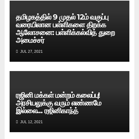
தமிழகத்தில் 9 முதல் 12ம் வகுப்பு
வரையிலான பள்ளிகளை திறக்க
ஆலோசனை: பள்ளிக்கல்வித் துறை
அமைச்சர்
JUL 27, 2021
ரஜினி மக்கள் மன்றம் கலைப்பு!
அரசியலுக்கு வரும் எண்ணமே
இல்லை… ரஜினிகாந்த்
JUL 12, 2021