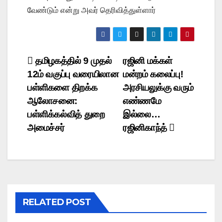
வேண்டும் என்று அவர் தெரிவித்துள்ளார்
Post
தமிழகத்தில் 9 முதல்
ரஜினி மக்கள்
12ம் வகுப்பு வரையிலான
மன்றம் கலைப்பு!
navigation
பள்ளிகளை திறக்க
அரசியலுக்கு வரும்
ஆலோசனை:
எண்ணமே
பள்ளிக்கல்வித் துறை
இல்லை…
அமைச்சர்
ரஜினிகாந்த்
RELATED POST