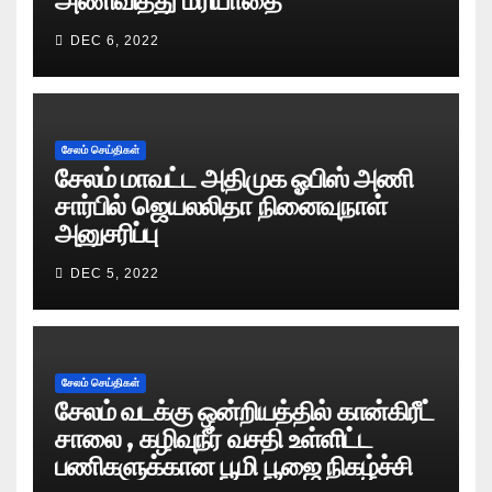
அணிவித்து மரியாதை
DEC 6, 2022
சேலம் செய்திகள்
சேலம் மாவட்ட அதிமுக ஓபிஸ் அணி
சார்பில் ஜெயலலிதா நினைவுநாள்
அனுசரிப்பு
DEC 5, 2022
சேலம் செய்திகள்
சேலம் வடக்கு ஒன்றியத்தில் கான்கிரீட்
சாலை , கழிவுநீர் வசதி உள்ளிட்ட
பணிகளுக்கான பூமி பூஜை நிகழ்ச்சி