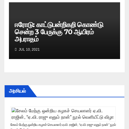
ஈரோடு: காட்டுபன்றிகறி கொண்டு
சென்ற 3 பேருக்கு 70 ஆயிரம்
அபராதம்
JUL 10, 2021
அரசியல்
சேலம் மேற்கு ஒன்றிய கழகச் செயலாளர் ஏ.வி. ராஜின், “ஏ.வி. ராஜு எனும் நான்” நூல்