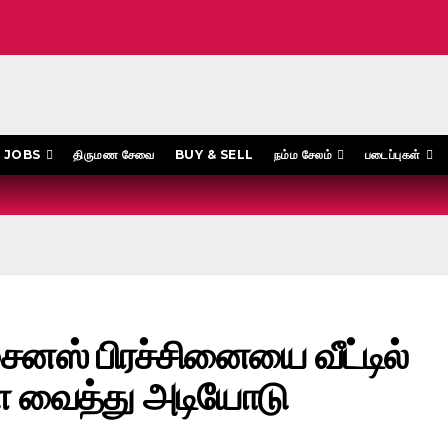
JOBS
திருமண சேவை
BUY & SELL
நம்ம சேலம்
படைப்புகள்
சைனஸ் பிரச்சினையை வீட்டில்
ை வைத்து அடியோடு