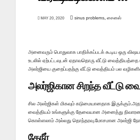
,
sinus problems
சைனஸ்
MAY 20, 2020
அனைவரும் பொதுவாக பாதிக்கப்படக் கூடிய ஒரு விஷயம்
உடலில் ஏற்பட்டவுடன் ஏதாவதொரு வீட்டு வைத்தியத்தை 
அலர்ஜியை குறைப்பதற்கு வீட்டு வைத்தியம் பல வழிகளி
அலர்ஜிகான சிறந்த வீட்டு வை
சில அலர்ஜிகள் மிகவும் கடுமையானதாக இருக்கும்.அதற
வைத்தியம் உங்களுக்கு தேவையான அனைத்து நிவாரணங்
கொள்ளலாம் அல்லது தொந்தரவு.மோசமான அலர்ஜி நோய்க்
​தேநீர்