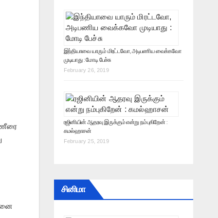
இந்தியாவை யாரும் மிரட்டவோ, அடிபணிய வைக்கவோ
முடியாது : மோடி பேச்சு
February 26, 2019
ரஜினியின் ஆதரவு இருக்கும் என்று நம்புகிறேன் :
்ணீரை
கமல்ஹாசன்
ு
February 25, 2019
சினிமா
்சனை