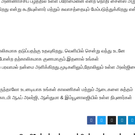
வர் அண்ணாச்சிப் பழத்தில் உள்ள ப்ரோமைலின் என்ற நொதி சைனஸ் அ
றது என்று கூறியுள்ளார் மற்றும் சுவாசத்தையும் மேம்படுத்துக்கிறது என
ாலிகமாக தடுப்பதற்கு உதவுகிறது. வெளியில் சென்று வந்து உடனே
ல் போன்ற தற்காலிகமாக குணமாகும்.இதனால் உங்கள்
ரவாமல் நன்மை அளிக்கிறது.மூடிகளிலும்,தோலிலும் உள்ள அலர்ஜி
ிருந்தாலோ உடனடியாக உங்கள் காலணிகள் மற்றும் ஆடைகளை சுத்தம்
காடமி ஆஃப் அலர்ஜி, ஆஸ்துமா & இம்யூனாலஜியில் உள்ள நிபுணர்கள்