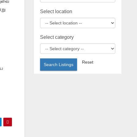
றுவை
்று
Select location
Select category
Reset
Search Listings
யை