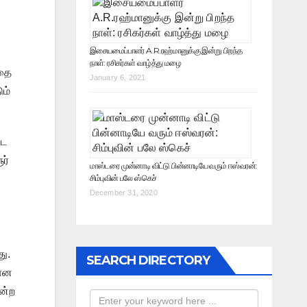
இசையமைப்பாளர் A.R.ரஹ்மானுக்கு இன்று பிறந்த
நாள்: ரசிகர்கள் வாழ்த்து மழை
்தை
January 6, 2021
ும்
்ட
ர்
மாஸ்டரை முன்னாடி விட்டு பின்னாடியே வரும் ஈஸ்வரன்:
சிம்புவின் பலே ஸ்கெச்
December 31, 2020
து.
SEARCH DIRECTORY
லான
ன்ற