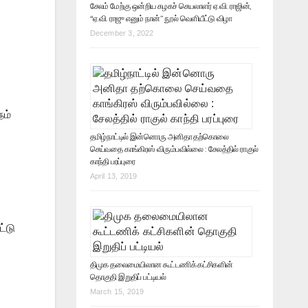
சேலம் மேற்கு ஒன்றிய கழகச் செயலாளர் ஏ.வி. ராஜின்,
“ஏ.வி. ராஜு எனும் நான்” நூல் வெளியீட்டு விழா
December 3, 2022
நம்
தமிழ்நாட்டில் இன்னொரு அனிதா தற்கொலை
செய்வதை காங்கிரஸ் விரும்பவில்லை : சேலத்தில் ராகுல்
காந்தி பரப்புரை
April 13, 2019
்டு
திமுக தலைமையிலான கூட்டணிக் கட்சிகளின்
தொகுதி இறுதிப் பட்டியல்
March 15, 2019