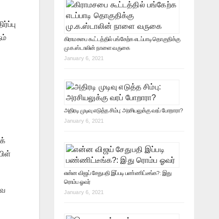
்ப்பு
ம்
கிராமசபை கூட்டத்தில் பங்கேற்க எடப்பாடி தொகுதிக்கு
மு.க.ஸ்டாலின் நாளை வருகை
January 6, 2021
அதிரடி முடிவு எடுத்த சிம்பு: அரசியலுக்கு வரப் போறாரா?
January 6, 2021
க்
பிள்
என்ன விஜய் சேதுபதி இப்படி பண்ணிட்டீங்க?: இது
ரொம்ப ஓவர்
வை
January 6, 2021